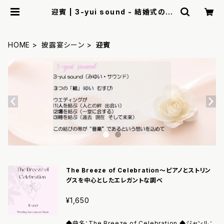
迎賓 | 3-yui sound - 結婚式のた
めのオリジナル著作権フリー楽曲 -
HOME
披露宴シーン
迎賓
The Breeze of Celebration〜ピアノとストリン
グスを中心としたエレガントな調べ
¥1,650
◆曲名：The Breeze of Celebration ◆ジャンル：