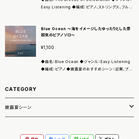
Easy Listening ◆編成：ピアノ、ストリングス、フルー
ト、他 ◆披露宴のおすすめシーン：迎賓 ◆コンテンツ
収録内容：音源(wav)、ジャケット写真(png)、音源使用
Blue Ocean 〜海をイメージしたゆったりとした雰
許諾書(pdf)
囲気のピアノソロ〜
¥1,100
◆曲名：Blue Ocean ◆ジャンル：Easy Listening
◆編成：ピアノ ◆披露宴のおすすめシーン：迎賓、プロ
フィール紹介、歓談 ◆コンテンツ収録内容：音源(wa
v)、ジャケット写真(png)、音源使用許諾書(pdf)
CATEGORY
披露宴シーン
友人スピーチ