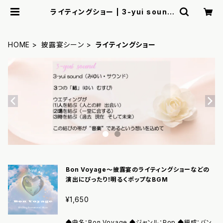
ライティングショー | 3-yui sound
- 結婚式のためのオリジナル著作権フ
リー楽曲 -
HOME
披露宴シーン
ライティングショー
Bon Voyage〜披露宴のライティングショーなどの
演出にぴったり！明るくポップなBGM
¥1,650
◆曲名：Bon Voyage ◆ジャンル：Pop ◆編成：バン