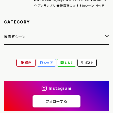
ド・アンサンブル ◆披露宴のおすすめシーン：ライティ
ングショー（演出） ◆コンテンツ収録内容：音源(wav)、
ジャケット写真(png)、音源使用許諾書(pdf)
CATEGORY
披露宴シーン
友人スピーチ
保存
シェア
LINE
ポスト
手紙朗読
プロフィール紹介
Instagram
迎賓
フォローする